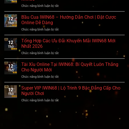
Chức năng bình luận bị tắt
ở
Game
Bài
Bầu Cua IWIN68 – Hướng Dẫn Chơi | Đặt Cược
12
Tiến
Online Dễ Dàng
Th3
Lên
Chức năng bình luận bị tắt
ở
Trực
Bầu
Tuyến
Cua
Tổng Hợp Các Ưu Đãi Khuyến Mãi IWIN68 Mới
Đầy
12
IWIN68
Kịch
Nhất 2026
Th3
–
Tính
Chức năng bình luận bị tắt
ở
Hướng
Tại
Tổng
Dẫn
Iwin68
Hợp
Tài Xỉu Online Tại IWIN68: Bí Quyết Luôn Thắng
Chơi
12
Các
|
Cho Người Mới
Th3
Ưu
Đặt
Chức năng bình luận bị tắt
ở
Đãi
Cược
Tài
Khuyến
Online
Xỉu
Super VIP IWIN68 | Lộ Trình 9 Bậc Đẳng Cấp Cho
Mãi
Dễ
12
Online
IWIN68
Người Chơi
Dàng
Th3
Tại
Mới
Chức năng bình luận bị tắt
ở
IWIN68:
Nhất
Super
Bí
2026
VIP
Quyết
IWIN68
Luôn
|
Thắng
Lộ
Cho