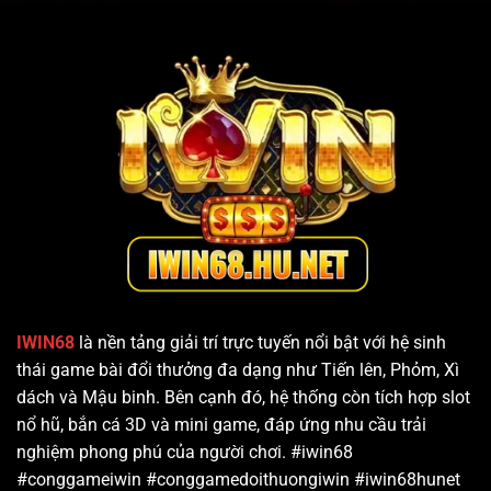
Trình
Người
9
Mới
Bậc
Đẳng
Cấp
Cho
Người
Chơi
IWIN68
là nền tảng giải trí trực tuyến nổi bật với hệ sinh
thái game bài đổi thưởng đa dạng như Tiến lên, Phỏm, Xì
dách và Mậu binh. Bên cạnh đó, hệ thống còn tích hợp slot
nổ hũ, bắn cá 3D và mini game, đáp ứng nhu cầu trải
nghiệm phong phú của người chơi. #iwin68
#conggameiwin #conggamedoithuongiwin #iwin68hunet