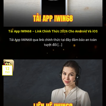
Tải App IWIN68 – Link Chính Thức 2026 Cho Android Và iOS
Tải App IWIN68 qua link chính thức tại đây đảm bảo an toàn
tuyệt đối [...]
12
Th3