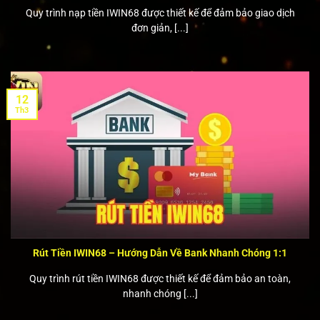
Quy trình nạp tiền IWIN68 được thiết kế để đảm bảo giao dịch
đơn giản, [...]
12
Th3
Rút Tiền IWIN68 – Hướng Dẫn Về Bank Nhanh Chóng 1:1
Quy trình rút tiền IWIN68 được thiết kế để đảm bảo an toàn,
nhanh chóng [...]