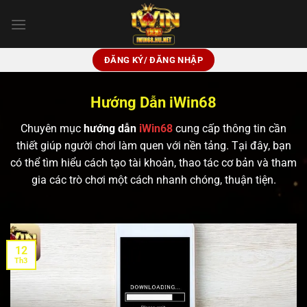
Bỏ
qua
nội
dung
ĐĂNG KÝ/ ĐĂNG NHẬP
Hướng Dẫn iWin68
Chuyên mục
hướng dẫn
iWin68
cung cấp thông tin cần
thiết giúp người chơi làm quen với nền tảng. Tại đây, bạn
có thể tìm hiểu cách tạo tài khoản, thao tác cơ bản và tham
gia các trò chơi một cách nhanh chóng, thuận tiện.
12
Th3