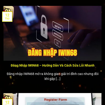
12
Th3
Đăng Nhập IWIN68 – Hướng Dẫn Và Cách Sửa Lỗi Nhanh
Đăng nhập IWIN68 mở ra không gian giải trí đỉnh cao nhưng đôi
khi gặp [...]
12