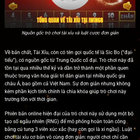
Nguồn gốc trò chơi tài xỉu và luật cược đơn giản
Về bản chất, Tài Xỉu, còn có tên gọi quốc tế là Sic Bo (“đại-
tiểu”), có nguồn gốc từ Trung Quốc cổ đại. Trò chơi này đã
tồn tại qua nhiều thế kỷ và dần trở thành một phần quen
thuộc trong văn hóa giải trí dân gian tại nhiều quốc gia
châu Á, bao gồm cả Việt Nam. Sự đơn giản nhưng không
kém phần kịch tính chính là chìa khóa giúp trò chơi này
trường tồn với thời gian.
Phiên bản online hiện đại của trò chơi này sử dụng một bộ
tạo số ngẫu nhiên (RNG) để mô phỏng hoàn toàn công
bằng cú tung 3 viên xúc xắc (hay còn gọi là xí ngầu). Luật
chơi tài xỉu cơ bản vô cùng đơn giản: người chơi chỉ cần