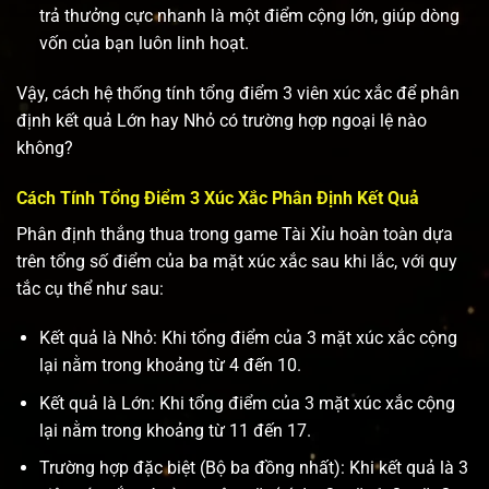
trả thưởng cực nhanh là một điểm cộng lớn, giúp dòng
vốn của bạn luôn linh hoạt.
Vậy, cách hệ thống tính tổng điểm 3 viên xúc xắc để phân
định kết quả Lớn hay Nhỏ có trường hợp ngoại lệ nào
không?
Cách Tính Tổng Điểm 3 Xúc Xắc Phân Định Kết Quả
Phân định thắng thua trong game Tài Xỉu hoàn toàn dựa
trên tổng số điểm của ba mặt xúc xắc sau khi lắc, với quy
tắc cụ thể như sau:
Kết quả là Nhỏ: Khi tổng điểm của 3 mặt xúc xắc cộng
lại nằm trong khoảng từ 4 đến 10.
Kết quả là Lớn: Khi tổng điểm của 3 mặt xúc xắc cộng
lại nằm trong khoảng từ 11 đến 17.
Trường hợp đặc biệt (Bộ ba đồng nhất): Khi kết quả là 3