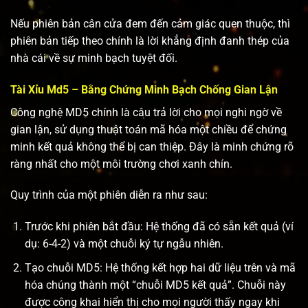
Nếu phiên bản cân cửa đem đến cảm giác quen thuộc, thì
phiên bản tiếp theo chính là lời khẳng định đanh thép của
nhà cái về sự minh bạch tuyệt đối.
Tài Xỉu Md5 – Bằng Chứng Minh Bạch Chống Gian Lận
Công nghệ MD5 chính là câu trả lời cho mọi nghi ngờ về
gian lận, sử dụng thuật toán mã hóa một chiều để chứng
minh kết quả không thể bị can thiệp. Đây là minh chứng rõ
ràng nhất cho một môi trường chơi xanh chín.
Quy trình của một phiên diễn ra như sau:
Trước khi phiên bắt đầu: Hệ thống đã có sẵn kết quả (ví
dụ: 6-4-2) và một chuỗi ký tự ngẫu nhiên.
Tạo chuỗi MD5: Hệ thống kết hợp hai dữ liệu trên và mã
hóa chúng thành một “chuỗi MD5 kết quả”. Chuỗi này
được công khai hiển thị cho mọi người thấy ngay khi