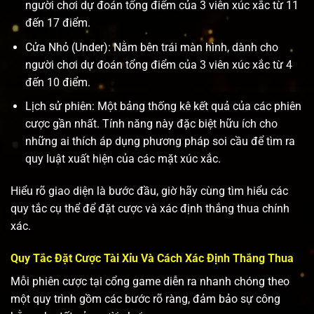
người chơi dự đoán tổng điểm của 3 viên xúc xắc từ 11
đến 17 điểm.
Cửa Nhỏ (Under): Nằm bên trái màn hình, dành cho
người chơi dự đoán tổng điểm của 3 viên xúc xắc từ 4
đến 10 điểm.
Lịch sử phiên: Một bảng thống kê kết quả của các phiên
cược gần nhất. Tính năng này đặc biệt hữu ích cho
những ai thích áp dụng phương pháp soi cầu để tìm ra
quy luật xuất hiện của các mặt xúc xắc.
Hiểu rõ giao diện là bước đầu, giờ hãy cùng tìm hiểu các
quy tắc cụ thể để đặt cược và xác định thắng thua chính
xác.
Quy Tắc Đặt Cược Tài Xỉu Và Cách Xác Định Thắng Thua
Mỗi phiên cược tại cổng game diễn ra nhanh chóng theo
một quy trình gồm các bước rõ ràng, đảm bảo sự công