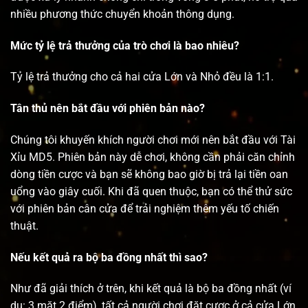
nhiều phương thức chuyển khoản thông dụng.
Mức tỷ lệ trả thưởng của trò chơi là bao nhiêu?
Tỷ lệ trả thưởng cho cả hai cửa Lớn và Nhỏ đều là 1:1.
Tân thủ nên bắt đầu với phiên bản nào?
Chúng tôi khuyến khích người chơi mới nên bắt đầu với Tài
Xỉu MD5. Phiên bản này dễ chơi, không cần phải căn chỉnh
dòng tiền cược và bạn sẽ không bao giờ bị trả lại tiền oan
uổng vào giây cuối. Khi đã quen thuộc, bạn có thể thử sức
với phiên bản cân cửa để trải nghiệm thêm yếu tố chiến
thuật.
Nếu kết quả ra bộ ba đồng nhất thì sao?
Như đã giải thích ở trên, khi kết quả là bộ ba đồng nhất (ví
dụ: 3 mặt 2 điểm), tất cả người chơi đặt cược ở cả cửa Lớn