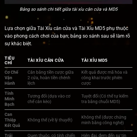
Bảng so sánh chi tiết giữa tài xỉu cân cửa và MD5
Lựa chọn giữa Tài Xỉu cân cửa và Tài Xỉu MD5 phụ thuộc
vào phong cách chơi của bạn; bảng so sánh sau sẽ làm rõ
sự khác biệt.
TIÊU
TÀI XỈU CÂN CỬA
TÀI XỈU MD5
CHÍ
Cơ Chế
Cân bằng tiền cược giữa
Kết quả được mã hóa và
Vận
2 cửa, hoàn tiền chênh
công khai trước phiên
Hành
lệch
cược
Tính
Tương đối (dựa vào cơ
Tuyệt đối (Có thể tự kiểm
Minh
chế cân kèo)
tra bằng chuỗi MD5)
Bạch
Can
Không thể (được chứng
Thiệp
Không thể (về lý thuyết)
minh bằng công nghệ)
Kết Quả
Trải
Quen thuộc, có tính chiến
Hiện đại, đem đến sự tin