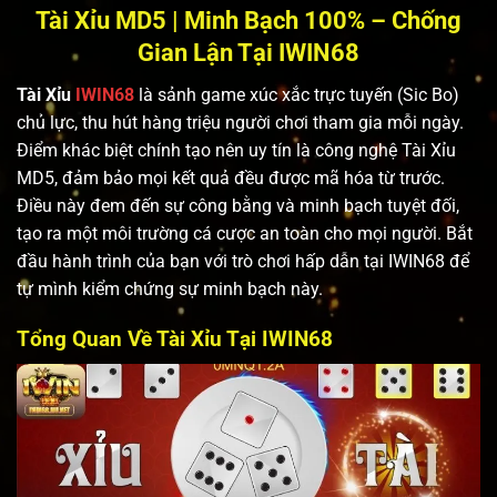
Tài Xỉu MD5 | Minh Bạch 100% – Chống
Gian Lận Tại IWIN68
Tài Xỉu
IWIN68
là sảnh game xúc xắc trực tuyến (Sic Bo)
chủ lực, thu hút hàng triệu người chơi tham gia mỗi ngày.
Điểm khác biệt chính tạo nên uy tín là công nghệ Tài Xỉu
MD5, đảm bảo mọi kết quả đều được mã hóa từ trước.
Điều này đem đến sự công bằng và minh bạch tuyệt đối,
tạo ra một môi trường cá cược an toàn cho mọi người. Bắt
đầu hành trình của bạn với trò chơi hấp dẫn tại IWIN68 để
tự mình kiểm chứng sự minh bạch này.
Tổng Quan Về Tài Xỉu Tại IWIN68