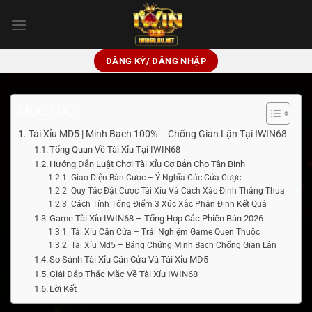
Bỏ
qua
nội
dung
ĐĂNG KÝ/ ĐĂNG NHẬP
MỤC LỤC
Tài Xỉu MD5 | Minh Bạch 100% – Chống Gian Lận Tại IWIN68
Tổng Quan Về Tài Xỉu Tại IWIN68
Hướng Dẫn Luật Chơi Tài Xỉu Cơ Bản Cho Tân Binh
Giao Diện Bàn Cược – Ý Nghĩa Các Cửa Cược
Quy Tắc Đặt Cược Tài Xỉu Và Cách Xác Định Thắng Thua
Cách Tính Tổng Điểm 3 Xúc Xắc Phân Định Kết Quả
Game Tài Xỉu IWIN68 – Tổng Hợp Các Phiên Bản 2026
Tài Xỉu Cân Cửa – Trải Nghiệm Game Quen Thuộc
Tài Xỉu Md5 – Bằng Chứng Minh Bạch Chống Gian Lận
So Sánh Tài Xỉu Cân Cửa Và Tài Xỉu MD5
Giải Đáp Thắc Mắc Về Tài Xỉu IWIN68
Lời Kết